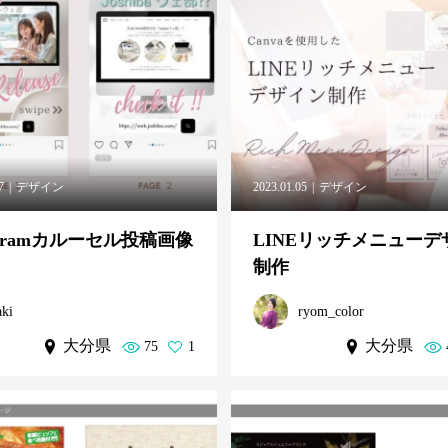
7
デザイン
2023.01.05
デザイン
tagramカルーセル投稿画像
LINEリッチメニューデ
制作
aki
ryom_color
大分県
大分県
75
1