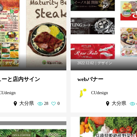
2
デザイン
2022.12.02
デザイン
ューと店内サイン
webバナー
CUdesign
CUdesign
大分県
大分県
28
0