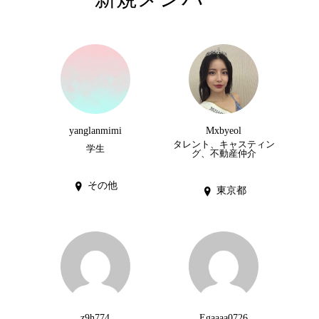
yanglanmimi
Mxbyeol
タレント、キャスティン
学生
グ、不動産仲介
その他
東京都
z9h774
Egaaaa0726