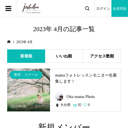
ログイン
会員登録

2023年 4月の記事一覧
2023年 4月
新着順
いいね順
アクセス数順
教室・スクール
mamaフォトレッスンモニター生募
集します！
Oita mama Photo
大分県
82
0
2023.04.08
新規メンバー