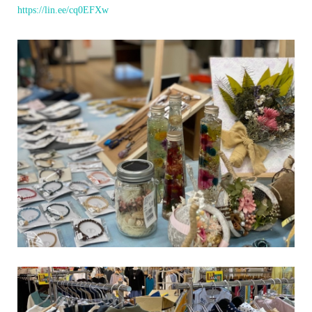
https://lin.ee/cq0EFXw