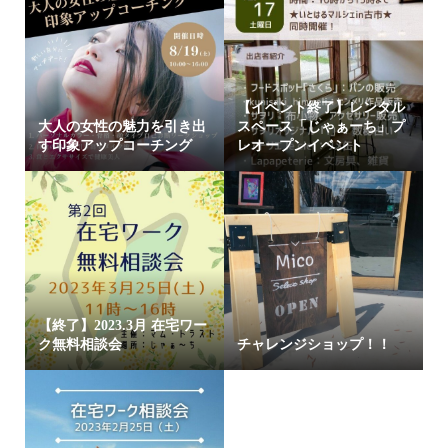
【イベント終了】レンタル
大人の女性の魅力を引き出
スペース「じゃぁーち」プ
す印象アップコーチング
レオープンイベント
【終了】2023.3月 在宅ワー
ク無料相談会
チャレンジショップ！！