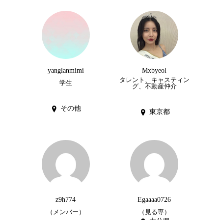
yanglanmimi
Mxbyeol
タレント、キャスティン
学生
グ、不動産仲介
その他
東京都
z9h774
Egaaaa0726
（メンバー）
（見る専）